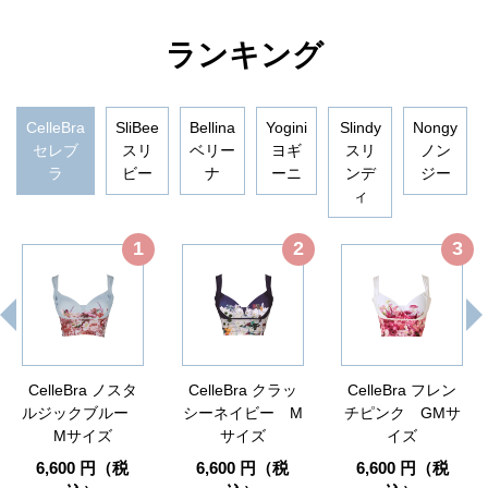
ランキング
CelleBra
SliBee
Bellina
Yogini
Slindy
Nongy
セレブ
スリ
ベリー
ヨギ
スリ
ノン
ラ
ビー
ナ
ーニ
ンデ
ジー
ィ
1
2
3
CelleBra ノスタ
CelleBra クラッ
CelleBra フレン
ルジックブルー
シーネイビー M
チピンク GMサ
Mサイズ
サイズ
イズ
6,600 円（税
6,600 円（税
6,600 円（税