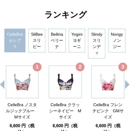
ランキング
CelleBra
SliBee
Bellina
Yogini
Slindy
Nongy
セレブ
スリ
ベリー
ヨギ
スリ
ノン
ラ
ビー
ナ
ーニ
ンデ
ジー
ィ
1
2
3
CelleBra ノスタ
CelleBra クラッ
CelleBra フレン
ルジックブルー
シーネイビー M
チピンク GMサ
Mサイズ
サイズ
イズ
6,600 円（税
6,600 円（税
6,600 円（税